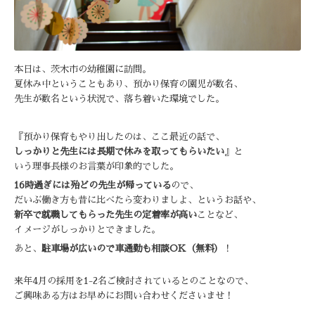
本日は、茨木市の幼稚園に訪問。
夏休み中ということもあり、預かり保育の園児が数名、
先生が数名という状況で、落ち着いた環境でした。
『預かり保育もやり出したのは、ここ最近の話で、
しっかりと先生には長期で休みを取ってもらいたい
』と
いう理事長様のお言葉が印象的でした。
16時過ぎには殆どの先生が帰っている
ので、
だいぶ働き方も昔に比べたら変わりましよ、というお話や、
新卒で就職してもらった先生の定着率が高い
ことなど、
イメージがしっかりとできました。
あと、
駐車場が広いので車通勤も相談OK（無料）
！
来年4月の採用を1-2名ご検討されているとのことなので、
ご興味ある方はお早めにお問い合わせくださいませ！