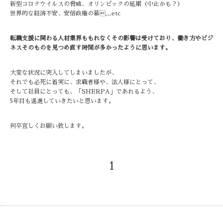
新型コロナウイルスの脅威、オリンピックの延期（中止かも？）
世界的な経済不安、安倍政権の幕,,,etc
転職支援に関わる人材業界ももれなくその影響は受けており、働き方やビジ
ネスそのものを見つめ直す時間が多かったように思います。
大変な状況に突入してしまいましたが、
それでも必死に着実に、求職者様や、法人様にとって、
そして社員にとっても、「SHERPA」であれるよう、
5年目も邁進していきたいと思います。
何卒宜しくお願い致します。
1