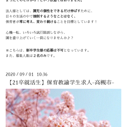
まったくのゼロから！という状態ではありません。
法人様としては、
園児の個性をできるだけ伸ばす
ために、
日々の生活の中で
強制するようなことはなく、
保育者が
常に考え、変わり続ける
ことを目標としています！
心機一転、いろいろ試行錯誤しながら、
園を盛り上げていく一員になりませんか♪？
※こちらは、
新卒学生様の応募は不可
となっています。
また、募集人数は
２名のみ
です。
2020
09
01 10:36
/
/
【21卒就活生】保育教諭学生求人-高槻市-