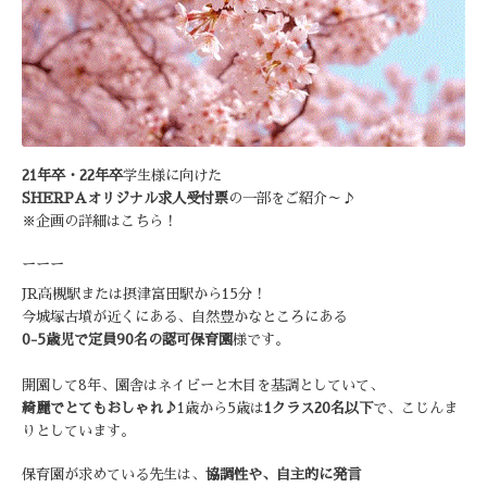
21年卒・22年卒
学生様に向けた
SHERPAオリジナル求人受付票
の一部をご紹介～♪
※企画の詳細はこちら！
ーーー
JR高槻駅または摂津富田駅から15分！
今城塚古墳が近くにある、自然豊かなところにある
0-5歳児で定員90名の認可保育園
様です。
開園して8年、園舎はネイビーと木目を基調としていて、
綺麗でとてもおしゃれ♪
1歳から5歳は
1クラス20名以下
で、こじんま
りとしています。
保育園が求めている先生は、
協調性や、自主的に発言