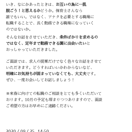
い
き、
なにかあったときは、
お互いの為に一肌
脱ごう！
と思えるか
どうか。
保育士さんなら
誰でもいい。ではなく、アナタを必要とする職場に
転職することで、長く勤務できる職場になっていく
のではないか。
そんなお話をさせていただき、
条件ばかりを求めるの
ではなく、
定年まで勤務できる園に出会いたい
と
おっしゃっていただきました。
ご面談では、求人の提案だけでなく色々なお話をさせて
いただきます。
どうすればいいかわからないなど、
明確にお気持ちが固まっていなくても、大丈夫
です。
ぜひ、一度お会いしてお話しましょう！
※来春に向けての転職のご相談をとても多くいただいて
おります。
10月の予定も埋まりつつありますので、面談
ご希望の方はお早めにご連絡ください。
2020
09
25 14:50
/
/