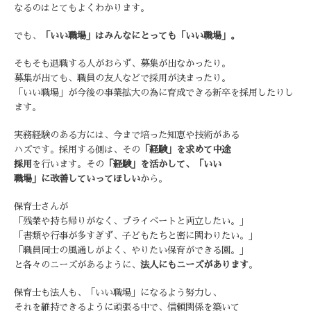
なるのはとてもよくわかります。
でも、
「いい職場」はみんなにとっても「いい職場」。
そもそも退職する人がおらず、募集が出なかったり。
募集が出ても、職員の友人などで採用が決まったり。
「いい職場」が今後の事業拡大の為に育成できる新卒を採用したりし
ます。
実務経験のある方には、今まで培った知恵や技術がある
ハズです。
採用する側は、その
「経験」を求めて中途
採用
を行います。
その
「経験」を活かして、「いい
職場」に改善していってほしい
から。
保育士さんが
「残業や持ち帰りがなく、プライベートと両立したい。」
「書類や行事が多すぎず、子どもたちと密に関わりたい。」
「職員同士の風通しがよく、やりたい保育ができる園。」
と各々のニーズがあるように、
法人にもニーズがあります
。
保育士も法人も、「いい職場」になるよう
努力し、
それを維持できるように頑張る中で、信頼関係を築いて