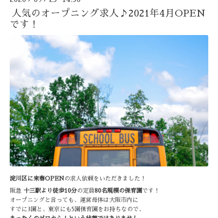
人気のオープニング求人♪2021年4月OPEN
です！
淀川区に来春OPEN
の求人依頼をいただきました！
阪急
十三駅より徒歩10分
の定員
80名規模の保育園
です！
オープニングと言っても、運営母体は大阪市内に
すでに3園と、東京にも5園保育園をお持ちなので、