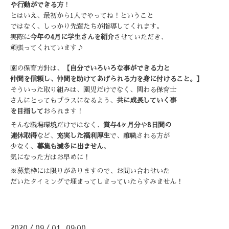
や行動ができる方
！
とはいえ、最初から1人でやってね！ということ
ではなく、
しっかり先輩たちが指導してくれます。
実際に
今年の4月に学生さんを紹介
させていただき、
頑張ってくれています♪
園の保育方針は、
【自分でいろいろな事ができる力と
仲間を信頼し、仲間を助けてあげられる力を身に付けること。】
そういった取り組みは、園児だけでなく、関わる保育士
さんにとっても
プラスになるよう、
共に成長していく事
を目指して
おられます！
そんな職場環境だけではなく、
賞与4ヶ月分
や
8日間の
連休取得
など、
充実した福利厚生
で、離職される方が
少なく、
募集も滅多に出ません
。
気になった方はお早めに！
※募集枠には限りがありますので、お問い合わせいた
だいた
タイミングで埋まってしまっていたらすみません！
2020
09
01 09:00
/
/