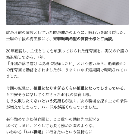
数か月前の閑散としていた時が嘘かのように、賑わいを取り戻した、
土曜の午後の梅田駅にて、
来春転職希望の保育士様とご面談
。
20年勤続し、主任としても頑張っておられた保育園を、
実父の介護の
為退職してから、7年。
「介護が落ち着けば現場に復帰したい」という想いから、
退職後2つ
の保育園で勤務をされましたが、うまくいかず短期間で転職されてい
ました。
今回の転職は、
慎重になりすぎるくらい慎重になってしまっている。
と不安そうに話してくださった40代の保育士様。
もう
失敗したくないという気持ち
が強く、次の職場を探す上での
条件
が増えてしまって、
ハードルが高く
なっていました。
長年勤めてきた保育園と、ここ数年の勤務先の状況を
比べてしまい、
どうしても長く務めた園のような、
いわゆる
「いい職場」
に行きたい
という気持ちに